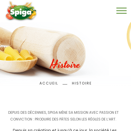
Aller
au
contenu
principal
Histoire
Fil
ACCUEIL
HISTOIRE
d'Ariane
DEPUIS DES DÉCENNIES, SPIGA MÈNE SA MISSION AVEC PASSION ET
CONVICTION : PRODUIRE DES PÂTES SELON LES RÈGLES DE L’ART.
Depuis sa création et jusqu’à ce jour, la société Les