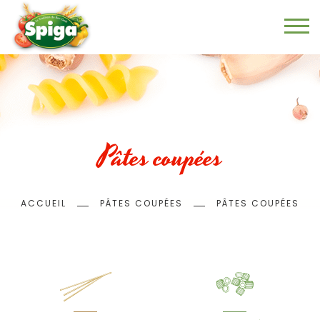
Aller
au
contenu
principal
Pâtes coupées
Fil
ACCUEIL
PÂTES COUPÉES
PÂTES COUPÉES
d'Ariane
Menu
page