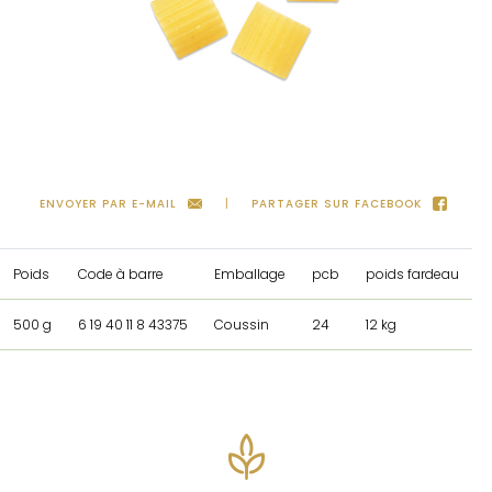
ENVOYER PAR E-MAIL
PARTAGER SUR FACEBOOK
Poids
Code à barre
Emballage
pcb
poids fardeau
500 g
6 19 40 11 8 43375
Coussin
24
12 kg