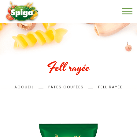
Aller
au
contenu
principal
Fell rayée
Fil
ACCUEIL
PÂTES COUPÉES
FELL RAYÉE
d'Ariane