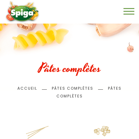
Aller
au
contenu
principal
Pâtes complètes
Fil
ACCUEIL
PÂTES COMPLÈTES
PÂTES
d'Ariane
COMPLÈTES
Menu