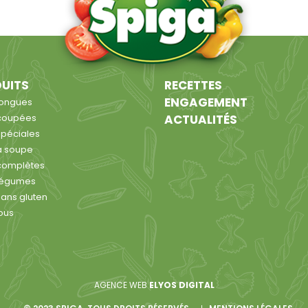
UITS
RECETTES
ENGAGEMENT
longues
coupées
ACTUALITÉS
spéciales
à soupe
complètes
légumes
sans gluten
ous
AGENCE WEB
ELYOS DIGITAL