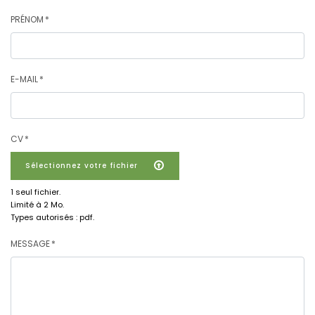
PRÉNOM
E-MAIL
CV
Sélectionnez votre fichier
1 seul fichier.
Limité à 2 Mo.
Types autorisés : pdf.
Groupe
MESSAGE