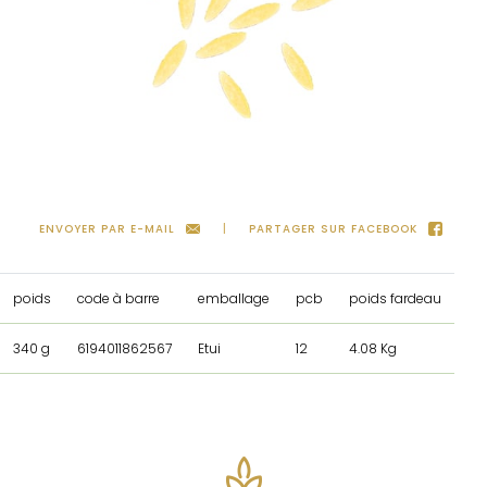
ENVOYER PAR E-MAIL
PARTAGER SUR FACEBOOK
poids
code à barre
emballage
pcb
poids fardeau
340 g
6194011862567
Etui
12
4.08 Kg