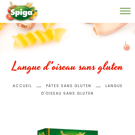
Aller
au
contenu
principal
Langue d'oiseau sans gluten
Fil
ACCUEIL
PÂTES SANS GLUTEN
LANGUE
d'Ariane
D'OISEAU SANS GLUTEN